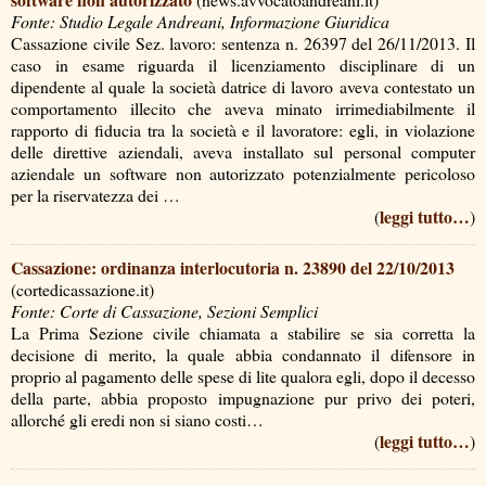
Fonte: Studio Legale Andreani, Informazione Giuridica
Cassazione civile Sez. lavoro: sentenza n. 26397 del 26/11/2013. Il
caso in esame riguarda il licenziamento disciplinare di un
dipendente al quale la società datrice di lavoro aveva contestato un
comportamento illecito che aveva minato irrimediabilmente il
rapporto di fiducia tra la società e il lavoratore: egli, in violazione
delle direttive aziendali, aveva installato sul personal computer
aziendale un software non autorizzato potenzialmente pericoloso
per la riservatezza dei …
leggi tutto…
(
)
Cassazione: ordinanza interlocutoria n. 23890 del 22/10/2013
(cortedicassazione.it)
Fonte: Corte di Cassazione, Sezioni Semplici
La Prima Sezione civile chiamata a stabilire se sia corretta la
decisione di merito, la quale abbia condannato il difensore in
proprio al pagamento delle spese di lite qualora egli, dopo il decesso
della parte, abbia proposto impugnazione pur privo dei poteri,
allorché gli eredi non si siano costi…
leggi tutto…
(
)