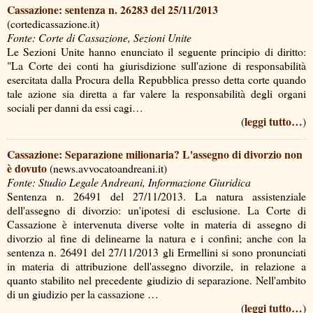
Cassazione: sentenza n. 26283 del 25/11/2013
(cortedicassazione.it)
Fonte: Corte di Cassazione, Sezioni Unite
Le Sezioni Unite hanno enunciato il seguente principio di diritto:
"La Corte dei conti ha giurisdizione sull'azione di responsabilità
esercitata dalla Procura della Repubblica presso detta corte quando
tale azione sia diretta a far valere la responsabilità degli organi
sociali per danni da essi cagi…
leggi tutto…
(
)
Cassazione: Separazione milionaria? L'assegno di divorzio non
è dovuto
(news.avvocatoandreani.it)
Fonte: Studio Legale Andreani, Informazione Giuridica
Sentenza n. 26491 del 27/11/2013. La natura assistenziale
dell'assegno di divorzio: un'ipotesi di esclusione. La Corte di
Cassazione è intervenuta diverse volte in materia di assegno di
divorzio al fine di delinearne la natura e i confini; anche con la
sentenza n. 26491 del 27/11/2013 gli Ermellini si sono pronunciati
in materia di attribuzione dell'assegno divorzile, in relazione a
quanto stabilito nel precedente giudizio di separazione. Nell'ambito
di un giudizio per la cassazione …
leggi tutto…
(
)