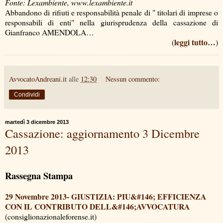
Fonte: Lexambiente, www.lexambiente.it
Abbandono di rifiuti e responsabilità penale di " titolari di imprese o
responsabili di enti" nella giurisprudenza della cassazione di
Gianfranco AMENDOLA…
leggi tutto…
(
)
AvvocatoAndreani.it
alle
12:30
Nessun commento:
Condividi
martedì 3 dicembre 2013
Cassazione: aggiornamento 3 Dicembre
2013
Rassegna Stampa
29 Novembre 2013- GIUSTIZIA: PIU&#146; EFFICIENZA
CON IL CONTRIBUTO DELL&#146;AVVOCATURA
(consiglionazionaleforense.it)