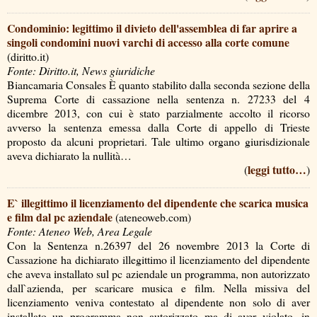
Condominio: legittimo il divieto dell'assemblea di far aprire a
singoli condomini nuovi varchi di accesso alla corte comune
(diritto.it)
Fonte: Diritto.it, News giuridiche
Biancamaria Consales È quanto stabilito dalla seconda sezione della
Suprema Corte di cassazione nella sentenza n. 27233 del 4
dicembre 2013, con cui è stato parzialmente accolto il ricorso
avverso la sentenza emessa dalla Corte di appello di Trieste
proposto da alcuni proprietari. Tale ultimo organo giurisdizionale
aveva dichiarato la nullità…
leggi tutto…
(
)
E` illegittimo il licenziamento del dipendente che scarica musica
e film dal pc aziendale
(ateneoweb.com)
Fonte: Ateneo Web, Area Legale
Con la Sentenza n.26397 del 26 novembre 2013 la Corte di
Cassazione ha dichiarato illegittimo il licenziamento del dipendente
che aveva installato sul pc aziendale un programma, non autorizzato
dall`azienda, per scaricare musica e film. Nella missiva del
licenziamento veniva contestato al dipendente non solo di aver
installato un programma non autorizzato ma di aver violato, in