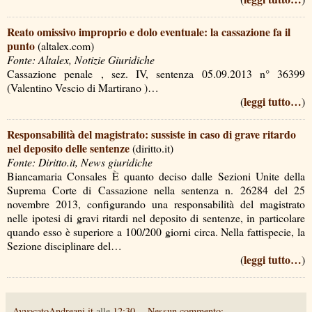
Reato omissivo improprio e dolo eventuale: la cassazione fa il
punto
(altalex.com)
Fonte: Altalex, Notizie Giuridiche
Cassazione penale , sez. IV, sentenza 05.09.2013 n° 36399
(Valentino Vescio di Martirano )…
leggi tutto…
(
)
Responsabilità del magistrato: sussiste in caso di grave ritardo
nel deposito delle sentenze
(diritto.it)
Fonte: Diritto.it, News giuridiche
Biancamaria Consales È quanto deciso dalle Sezioni Unite della
Suprema Corte di Cassazione nella sentenza n. 26284 del 25
novembre 2013, configurando una responsabilità del magistrato
nelle ipotesi di gravi ritardi nel deposito di sentenze, in particolare
quando esso è superiore a 100/200 giorni circa. Nella fattispecie, la
Sezione disciplinare del…
leggi tutto…
(
)
AvvocatoAndreani.it
alle
12:30
Nessun commento: