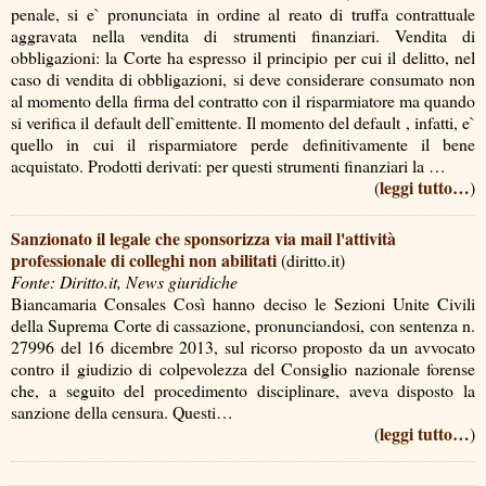
penale, si e` pronunciata in ordine al reato di truffa contrattuale
aggravata nella vendita di strumenti finanziari. Vendita di
obbligazioni: la Corte ha espresso il principio per cui il delitto, nel
caso di vendita di obbligazioni, si deve considerare consumato non
al momento della firma del contratto con il risparmiatore ma quando
si verifica il default dell`emittente. Il momento del default , infatti, e`
quello in cui il risparmiatore perde definitivamente il bene
acquistato. Prodotti derivati: per questi strumenti finanziari la …
leggi tutto…
(
)
Sanzionato il legale che sponsorizza via mail l'attività
professionale di colleghi non abilitati
(diritto.it)
Fonte: Diritto.it, News giuridiche
Biancamaria Consales Così hanno deciso le Sezioni Unite Civili
della Suprema Corte di cassazione, pronunciandosi, con sentenza n.
27996 del 16 dicembre 2013, sul ricorso proposto da un avvocato
contro il giudizio di colpevolezza del Consiglio nazionale forense
che, a seguito del procedimento disciplinare, aveva disposto la
sanzione della censura. Questi…
leggi tutto…
(
)