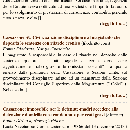
Cassazione in tema di elusione fiscale. Nel caso in esame, l'Agenzia
delle Entrate aveva notificato ad una società che l'importo fatturato,
per lo svolgimento di prestazioni di consulenza, contabilità generale
e assistenza, svolta []…
leggi tutto…
(
)
Cassazione SU Civili: sanzione disciplinare al magistrato che
deposita le sentenze con ritardo cronico
(filodiritto.com)
Fonte: Filodiritto, Notizie Giuridiche
Il magistrato è responsabile in caso di ritardo nel deposito delle
sentenze, qualora " i fatti oggetto di contestazione siano
oggettivamente molto gravi e le omissioni costanti" . à quanto
emerso dalla pronuncia della Cassazione, a Sezioni Unite, sul
provvedimento disciplinare inflitto ad un magistrato dalla Sezione
disciplinare del Consiglio Superiore della Magistratura (" CSM" ).
Nel caso in []…
leggi tutto…
(
)
Cassazione: impossibile per le detenute-madri accedere alla
detenzione domiciliare se condannate per reati gravi
(diritto.it)
Fonte: Diritto.it, News giuridiche
Lucia Nacciarone Con la sentenza n. 49366 del 13 dicembre 2013 i