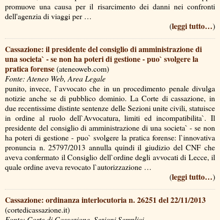
promuove una causa per il risarcimento dei danni nei confronti
dell'agenzia di viaggi per …
leggi tutto…
(
)
Cassazione: il presidente del consiglio di amministrazione di
una societa` - se non ha poteri di gestione - puo` svolgere la
pratica forense
(ateneoweb.com)
Fonte: Ateneo Web, Area Legale
punito, invece, l`avvocato che in un procedimento penale divulga
notizie anche se di pubblico dominio. La Corte di cassazione, in
due recentissime distinte sentenze delle Sezioni unite civili, statuisce
in ordine al ruolo dell`Avvocatura, limiti ed incompatibilita`. Il
presidente del consiglio di amministrazione di una societa` - se non
ha poteri di gestione - puo` svolgere la pratica forense: l`innovativa
pronuncia n. 25797/2013 annulla quindi il giudizio del CNF che
aveva confermato il Consiglio dell`ordine degli avvocati di Lecce, il
quale ordine aveva revocato l`autorizzazione …
leggi tutto…
(
)
Cassazione: ordinanza interlocutoria n. 26251 del 22/11/2013
(cortedicassazione.it)
Fonte: Corte di Cassazione, Sezioni Semplici