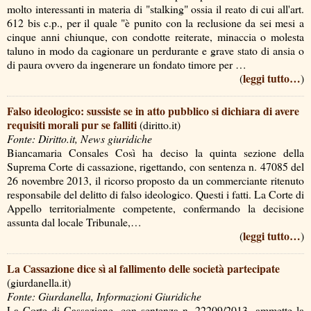
molto interessanti in materia di "stalking" ossia il reato di cui all'art.
612 bis c.p., per il quale "è punito con la reclusione da sei mesi a
cinque anni chiunque, con condotte reiterate, minaccia o molesta
taluno in modo da cagionare un perdurante e grave stato di ansia o
di paura ovvero da ingenerare un fondato timore per …
leggi tutto…
(
)
Falso ideologico: sussiste se in atto pubblico si dichiara di avere
requisiti morali pur se falliti
(diritto.it)
Fonte: Diritto.it, News giuridiche
Biancamaria Consales Così ha deciso la quinta sezione della
Suprema Corte di cassazione, rigettando, con sentenza n. 47085 del
26 novembre 2013, il ricorso proposto da un commerciante ritenuto
responsabile del delitto di falso ideologico. Questi i fatti. La Corte di
Appello territorialmente competente, confermando la decisione
assunta dal locale Tribunale,…
leggi tutto…
(
)
La Cassazione dice sì al fallimento delle società partecipate
(giurdanella.it)
Fonte: Giurdanella, Informazioni Giuridiche
La Corte di Cassazione -con sentenza n. 22209/2013- ammette la