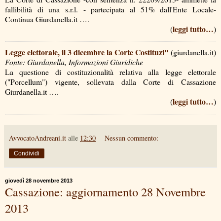
fallibilità di una s.r.l. - partecipata al 51% dall'Ente Locale-
Continua Giurdanella.it ….
leggi tutto…
(
)
Legge elettorale, il 3 dicembre la Corte Costituzi"
(giurdanella.it)
Fonte: Giurdanella, Informazioni Giuridiche
La questione di costituzionalità relativa alla legge elettorale
("Porcellum") vigente, sollevata dalla Corte di Cassazione
Giurdanella.it ….
leggi tutto…
(
)
AvvocatoAndreani.it
alle
12:30
Nessun commento:
Condividi
giovedì 28 novembre 2013
Cassazione: aggiornamento 28 Novembre
2013