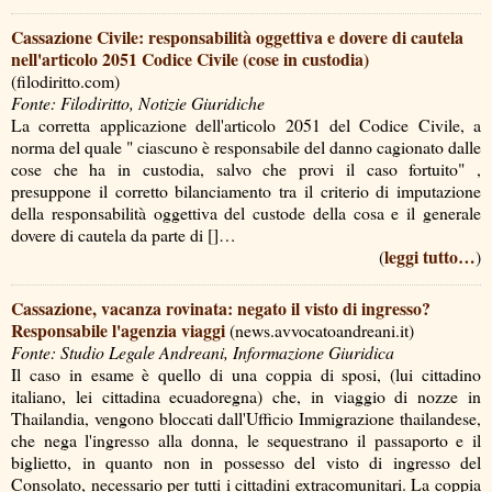
Cassazione Civile: responsabilità oggettiva e dovere di cautela
nell'articolo 2051 Codice Civile (cose in custodia)
(filodiritto.com)
Fonte: Filodiritto, Notizie Giuridiche
La corretta applicazione dell'articolo 2051 del Codice Civile, a
norma del quale " ciascuno è responsabile del danno cagionato dalle
cose che ha in custodia, salvo che provi il caso fortuito" ,
presuppone il corretto bilanciamento tra il criterio di imputazione
della responsabilità oggettiva del custode della cosa e il generale
dovere di cautela da parte di []…
leggi tutto…
(
)
Cassazione, vacanza rovinata: negato il visto di ingresso?
Responsabile l'agenzia viaggi
(news.avvocatoandreani.it)
Fonte: Studio Legale Andreani, Informazione Giuridica
Il caso in esame è quello di una coppia di sposi, (lui cittadino
italiano, lei cittadina ecuadoregna) che, in viaggio di nozze in
Thailandia, vengono bloccati dall'Ufficio Immigrazione thailandese,
che nega l'ingresso alla donna, le sequestrano il passaporto e il
biglietto, in quanto non in possesso del visto di ingresso del
Consolato, necessario per tutti i cittadini extracomunitari. La coppia