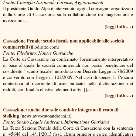
Fonte: Consiglio Nazionale Forense, Aggiornamenti
Il presidente Guido Alpa è intervenuto oggi al convegno organizzato
dalla Corte di Cassazione sulla collaborazione tra magistratura e
avvocatura…
leggi tutto…
(
)
Cassazione Penale: scudo fiscale non applicabile alle società
commerciali
(filodiritto.com)
Fonte: Filodiritto, Notizie Giuridiche
La Corte di Cassazione ha confermato l'orientamento interpretativo
in base al quale le società commerciali non posso beneficiare del
cosiddetto " scudo fiscale" introdotto con Decreto Legge n. 78/2009
e convertito con Legge n. 102/2009. Nel caso di specie, la Procura
contestava al ricorrente di aver indicato nella dichiarazione dei
redditi, con finalità elusiva, elementi attivi []…
leggi tutto…
(
)
Cassazione: anche due sole condotte integrano il reato di
stalking
(news.avvocatoandreani.it)
Fonte: Studio Legale Andreani, Informazione Giuridica
La Terza Sezione Penale della Corte di Cassazione con la sentenza
n. 45648 del 14/11/2013 fissa alcuni principi e criteri identificativi