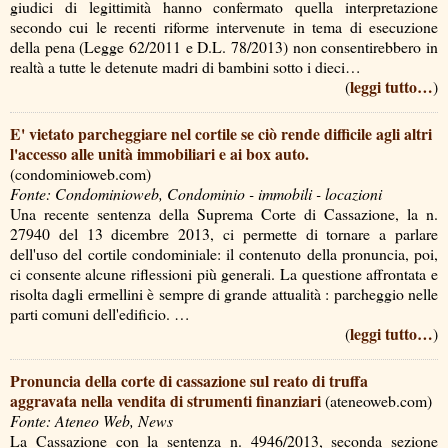
giudici di legittimità hanno confermato quella interpretazione
secondo cui le recenti riforme intervenute in tema di esecuzione
della pena (Legge 62/2011 e D.L. 78/2013) non consentirebbero in
realtà a tutte le detenute madri di bambini sotto i dieci…
leggi tutto…
(
)
E' vietato parcheggiare nel cortile se ciò rende difficile agli altri
l'accesso alle unità immobiliari e ai box auto.
(condominioweb.com)
Fonte: Condominioweb, Condominio - immobili - locazioni
Una recente sentenza della Suprema Corte di Cassazione, la n.
27940 del 13 dicembre 2013, ci permette di tornare a parlare
dell'uso del cortile condominiale: il contenuto della pronuncia, poi,
ci consente alcune riflessioni più generali. La questione affrontata e
risolta dagli ermellini è sempre di grande attualità : parcheggio nelle
parti comuni dell'edificio. …
leggi tutto…
(
)
Pronuncia della corte di cassazione sul reato di truffa
aggravata nella vendita di strumenti finanziari
(ateneoweb.com)
Fonte: Ateneo Web, News
La Cassazione con la sentenza n. 4946/2013, seconda sezione