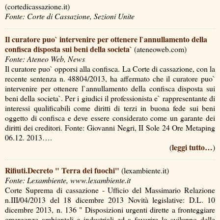
(cortedicassazione.it)
Fonte: Corte di Cassazione, Sezioni Unite
Il curatore puo` intervenire per ottenere l`annullamento della
confisca disposta sui beni della societa`
(ateneoweb.com)
Fonte: Ateneo Web, News
Il curatore puo` opporsi alla confisca. La Corte di cassazione, con la
recente sentenza n. 48804/2013, ha affermato che il curatore puo`
intervenire per ottenere l`annullamento della confisca disposta sui
beni della societa`. Per i giudici il professionista e` rappresentante di
interessi qualificabili come diritti di terzi in buona fede sui beni
oggetto di confisca e deve essere considerato come un garante dei
diritti dei creditori. Fonte: Giovanni Negri, II Sole 24 Ore Metaping
06.12. 2013….
leggi tutto…
(
)
Rifiuti.Decreto " Terra dei fuochi"
(lexambiente.it)
Fonte: Lexambiente, www.lexambiente.it
Corte Suprema di cassazione - Ufficio del Massimario Relazione
n.III/04/2013 del 18 dicembre 2013 Novità legislative: D.L. 10
dicembre 2013, n. 136 " Disposizioni urgenti dirette a fronteggiare
emergenze ambientali e industriali ed a favorire lo sviluppo delle