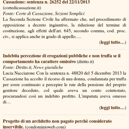
Cassazione: sentenza n. 26252 del 22/11/2013
(cortedicassazione.it)
Fonte: Corte di Cassazione, Sezioni Semplici
La Seconda Sezione Civile ha affermato che, nel procedimento di
opposizione a decreto ingiuntivo, la riduzione del termine di
costituzione, agli effetti dell'art. 645, secondo comma, cod. proc.
civ., si applica anche in grado di appello….
leggi tutto…
(
)
Indebita percezione di erogazioni pubbliche e non truffa se il
comportamento ha carattere omissivo
(diritto.it)
Fonte: Diritto.it, News giuridiche
Lucia Nacciarone Con la sentenza n. 48820 del 5 dicembre 2013 la
Cassazione ha accolto il ricorso di una donna, condannata per truffa
per avere continuato a percepire le rate della pensione del proprio
genitore deceduto, col quale aveva un conto cointestato,
procurandosi così un indebito profitto. L'imputata aveva omesso
di…
leggi tutto…
(
)
Progetto di un architetto non pagato perchè considerato
inservibile.
(condominioweb.com)