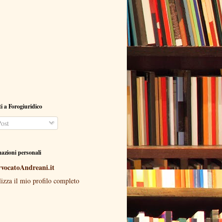
ti a Forogiuridico
ost
azioni personali
vocatoAndreani.it
lizza il mio profilo completo