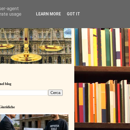
user-agent
erate usage
LEARN MORE
GOT IT
nel blog
iuridiche