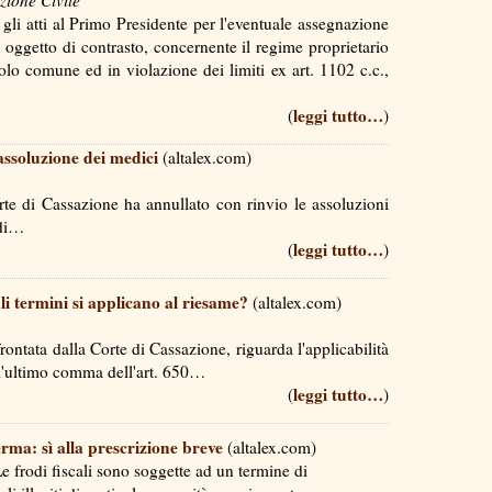
zione Civile
li atti al Primo Presidente per l'eventuale assegnazione
, oggetto di contrasto, concernente il regime proprietario
uolo comune ed in violazione dei limiti ex art. 1102 c.c.,
leggi tutto…
(
)
assoluzione dei medici
(altalex.com)
te di Cassazione ha annullato con rinvio le assoluzioni
i di…
leggi tutto…
(
)
i termini si applicano al riesame?
(altalex.com)
ontata dalla Corte di Cassazione, riguarda l'applicabilità
all'ultimo comma dell'art. 650…
leggi tutto…
(
)
erma: sì alla prescrizione breve
(altalex.com)
e frodi fiscali sono soggette ad un termine di