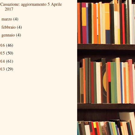
Cassazione: aggiornamento 5 Aprile
2017
marzo
(4)
►
febbraio
(4)
►
gennaio
(4)
►
016
(46)
015
(50)
014
(61)
013
(29)