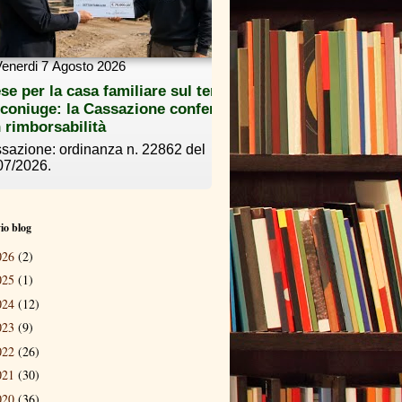
io blog
026
(2)
025
(1)
024
(12)
023
(9)
022
(26)
021
(30)
020
(36)