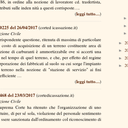
, in ordine alla nozione di lavoratore cd. trasfertista,
ontributi sulle inden nità a questi corrisposte….
leggi tutto…
(
)
10225 del 26/04/2017
(corted icassazione.it)
zione Civile
rispondente questione, ritenuta di massima di particolare
2
►
 costo di acquisizione di un terreno costituente area di
2
►
zione di carburanti è ammortizzabile ove si accerti una
ta nel tempo di quel terreno, e che, per effetto del regime
2
►
rporazione dei fabbricati al suolo su cui sorge l'impianto
2
►
 terreno nella nozione di "stazione di servizio" ai fini
coefficiente …
leggi tutto…
(
)
7468 del 23/03/2017
(cortedicassazione.it)
zione Civile
uprema Corte ha ritenuto che l'organizzazione di uno
ituire, di per sé sola, violazione del personale sentimento
 e ssere sanzionata dall'ordinamento col riconoscimento di