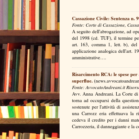
Cassazione Civile: Sentenza n. 
Fonte: Corte di Cassazione, Cassa
A seguito dell'abrogazione, ad oper
del 1998 (cd. TUF), il termine per
art. 163, comma 1, lett. b), del 
applicazione analogica dell'art. 1
amministrative….
Risarcimento RCA: le spese per a
superflue.
(news.avvocatoandreani
Fonte: AvvocatoAndreani.it Risors
Avv. Anna Andreani. La Corte di 
torna ad occuparsi della question
sostenute per l'attività di assist
una Carrozz eria effettuava la r
cedeva il credito per i danni mate
Carrozzeria, il danneggiante e la