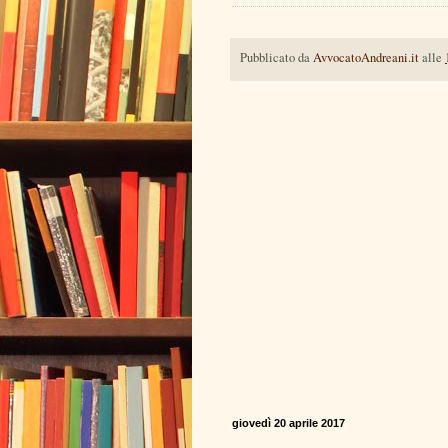
Pubblicato da
AvvocatoAndreani.it
alle
giovedì 20 aprile 2017