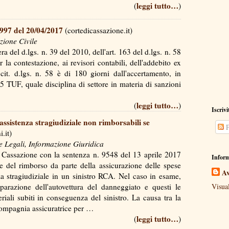
leggi tutto…
(
)
9997 del 20/04/2017
(cortedicassazione.it)
zione Civile
a del d.lgs. n. 39 del 2010, dell'art. 163 del d.lgs. n. 58
 la contestazione, ai revisori contabili, dell'addebito ex
cit. d.lgs. n. 58 è di 180 giorni dall'accertamento, in
95 TUF, quale disciplina di settore in materia di sanzioni
leggi tutto…
(
)
Iscrivi
ssistenza stragiudiziale non rimborsabili se
P
.it)
e Legali, Informazione Giuridica
Cassazione con la sentenza n. 9548 del 13 aprile 2017
Inform
e del rimborso da parte della assicurazione delle spese
Av
enza stragiudiziale in un sinistro RCA. Nel caso in esame,
Visua
iparazione dell'autovettura del danneggiato e questi le
riali subiti in conseguenza del sinistro. La causa tra la
 compagnia assicuratrice per …
leggi tutto…
(
)