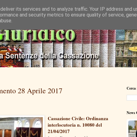
eliver its services and to analyze traffic. Your IP address and 
ormance and security metrics to ensure quality of service, gen
abuse.
mento 28 Aprile 2017
Cerca 
News G
Cassazione Civile: Ordinanza
interlocutoria n. 10080 del
21/04/2017