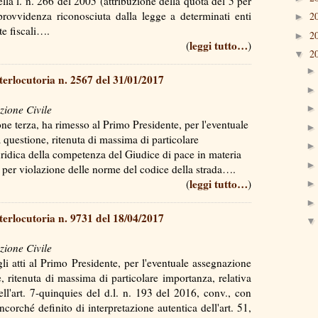
ella l. n. 266 del 2005 (attribuzione della quota del 5 per
 provvidenza riconosciuta dalla legge a determinati enti
2
►
ate fiscali….
2
►
leggi tutto…
(
)
2
▼
terlocutoria n. 2567 del 31/01/2017
zione Civile
ne terza, ha rimesso al Primo Presidente, per l'eventuale
 questione, ritenuta di massima di particolare
iuridica della competenza del Giudice di pace in materia
e per violazione delle norme del codice della strada….
leggi tutto…
(
)
terlocutoria n. 9731 del 18/04/2017
zione Civile
i atti al Primo Presidente, per l'eventuale assegnazione
e, ritenuta di massima di particolare importanza, relativa
ll'art. 7-quinquies del d.l. n. 193 del 2016, conv., con
ncorché definito di interpretazione autentica dell'art. 51,