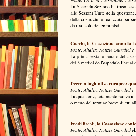
Fonte: Corte di Cassazione, Cassa
La Seconda Sezione ha trasmesso g
alle Sezioni Unite della questione
della costruzione realizzata, su s
da uno solo dei comunisti….
Cucchi, la Cassazione annulla l'
Fonte: Altalex, Notizie Giuridiche
La prima sezione penale della Cor
dei 5 medici dell'ospedale Pertin
Decreto ingiuntivo europeo: qual
Fonte: Altalex, Notizie Giuridiche
La questione, totalmente nuova affr
o meno del termine breve di cui 
Frodi fiscali, la Cassazione conf
Fonte: Altalex, Notizie Giuridiche
L