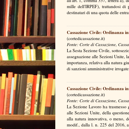
all'art. 1, comma 337, lettera a), d
mille dell'IRPEF), trattandosi di
destinatari di una quota delle entr
Cassazione Civile: Ordinanza in
(cortedicassazione.it)
Fonte: Corte di Cassazione, Cassa
La Sesta Sezione Civile, sottosezio
assegnazione alle Sezioni Unite, la
importanza, relativa alla natura g
di sanzioni amministrative irrogat
Cassazione Civile: Ordinanza in
(cortedicassazione.it)
Fonte: Corte di Cassazione, Cassa
La Sezione Lavoro ha trasmesso gl
alle Sezioni Unite, della question
alla natura innovativa, o meno, de
modif., dalla l. n. 225 del 2016, a