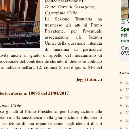
(cortedicassazione.it)
Fonte: Corte di Cassazione,
Cassazione Civile
La Sezione Tributaria ha
trasmesso gli atti al Primo
Presidente, per l'eventuale
assegnazione alle Sezioni
Unite, della questione, ritenuta
di massima di particolare
atività anche in grado di appello del meccanismo di
ocessuale del contribuente sfornito di difensore abilitato
mite indicato nell'art. 12, comma 5, del d.lgs. n. 546 del
Archiv
leggi tutto…
(
)
2
►
2
►
terlocutoria n. 10095 del 21/04/2017
2
►
zione Civile
2
►
o gli atti al Primo Presidente, per l'assegnazione alle
2
►
lativa alla sussistenza della giurisdizione tributaria o
2
►
 iscrizione di una organizzazione negli elenchi di cui
2
►