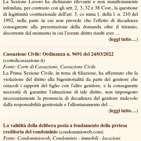
La Sezione Lavoro ha dichiarato rilevante e non manifestamente
infondata, per contrasto con gli artt. 2, 3, 32 e 38 Cost., la questione
di legittimità costituzionale dell'art. 3, co mma 1, della l. n. 210 del
1992, nella parte in cui non prevede che l'effetto di decadenza
conseguente alla presentazione della domanda oltre il triennio,
decorrente dal momento in cui l'avente diritto risulti aver …
leggi tutto…
(
)
Cassazione Civile: Ordinanza n. 9691 del 24/03/2022
(cortedicassazione.it)
Fonte: Corte di Cassazione, Cassazione Civile
La Prima Sezione Civile, in tema di filiazione, ha affermato che la
violazione del diritto alla bigenitorialità da parte del genitore che
ostacoli i rapporti del figlio con l'altro genitore, e la conseguente
necessità di garantire l'attuazione di tale diritto, non impongono
necessariamente la pronuncia di decadenza del genitore malevolo
dalla responsabilità genitoriale e l'allontanamento del …
leggi tutto…
(
)
La validità della delibera posta a fondamento della pretesa
creditoria del condominio
(condominioweb.com)
Fonte: Condominioweb, Condominio - immobili - locazioni