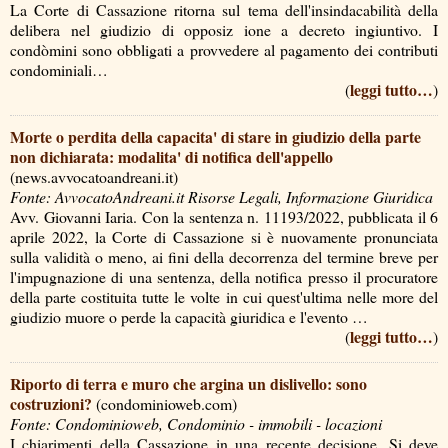
La Corte di Cassazione ritorna sul tema dell'insindacabilità della
delibera nel giudizio di opposiz ione a decreto ingiuntivo. I
condòmini sono obbligati a provvedere al pagamento dei contributi
condominiali…
leggi tutto…
(
)
Morte o perdita della capacita' di stare in giudizio della parte
non dichiarata: modalita' di notifica dell'appello
(news.avvocatoandreani.it)
Fonte: AvvocatoAndreani.it Risorse Legali, Informazione Giuridica
Avv. Giovanni Iaria. Con la sentenza n. 11193/2022, pubblicata il 6
aprile 2022, la Corte di Cassazione si è nuovamente pronunciata
sulla validità o meno, ai fini della decorrenza del termine breve per
l'impugnazione di una sentenza, della notifica presso il procuratore
della parte costituita tutte le volte in cui quest'ultima nelle more del
giudizio muore o perde la capacità giuridica e l'evento …
leggi tutto…
(
)
Riporto di terra e muro che argina un dislivello: sono
costruzioni?
(condominioweb.com)
Fonte: Condominioweb, Condominio - immobili - locazioni
I chiarimenti della Cassazione in una recente decisione. Si deve