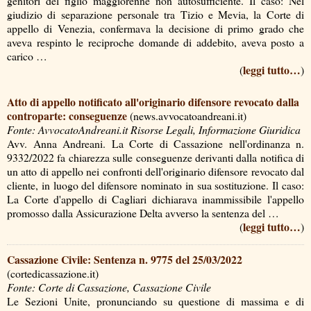
genitori del figlio maggiorenne non autosufficiente. Il caso: Nel
giudizio di separazione personale tra Tizio e Mevia, la Corte di
appello di Venezia, confermava la decisione di primo grado che
aveva respinto le reciproche domande di addebito, aveva posto a
carico …
leggi tutto…
(
)
Atto di appello notificato all'originario difensore revocato dalla
controparte: conseguenze
(news.avvocatoandreani.it)
Fonte: AvvocatoAndreani.it Risorse Legali, Informazione Giuridica
Avv. Anna Andreani. La Corte di Cassazione nell'ordinanza n.
9332/2022 fa chiarezza sulle conseguenze derivanti dalla notifica di
un atto di appello nei confronti dell'originario difensore revocato dal
cliente, in luogo del difensore nominato in sua sostituzione. Il caso:
La Corte d'appello di Cagliari dichiarava inammissibile l'appello
promosso dalla Assicurazione Delta avverso la sentenza del …
leggi tutto…
(
)
Cassazione Civile: Sentenza n. 9775 del 25/03/2022
(cortedicassazione.it)
Fonte: Corte di Cassazione, Cassazione Civile
Le Sezioni Unite, pronunciando su questione di massima e di