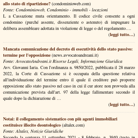
allo stato di ripartizione?
(condominioweb.com)
Fonte: Condominioweb, Condominio - immobili - locazioni
L a Cassazione muta orientamento. Il codice civile consente a ogni
condomino (purché assente, dissenziente o astenuto) di impugnare la
delibera assembleare adottata in violazione di legge o del regolamento….
leggi tutto…
(
)
Mancata comunicazione del decreto di esecutività dello stato passivo:
termine per l'opposizione
(news.avvocatoandreani.it)
Fonte: AvvocatoAndreani.it Risorse Legali, Informazione Giuridica
Avv. Giovanni Iaria. Con l'ordinanza n. 9850/2022, pubblicata il 28 marzo
2022, la Corte di Cassazione si è occupata della questione relativa
all'individuazione del termine entro il quale il creditore può proporre
opposizione allo stato passivo nel caso in cui il cur atore non provveda alla
comunicazione prevista dall'art. 97 della legge fallimentare secondo il
quale dopo la dichiarazione di …
leggi tutto…
(
)
Notai: il collegamento sistematico con più agenti immobiliari
costituisce illecito deontologico
(altalex.com)
Fonte: Altalex, Notizie Giuridiche
Secondo la sentenza 11 settembre 2021 - 8 febbraio, n. 3940 (testo in