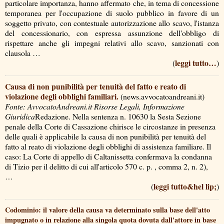
particolare importanza, hanno affermato che, in tema di concessione
temporanea per l'occupazione di suolo pubblico in favore di un
soggetto privato, con contestuale autorizzazione allo scavo, l'istanza
del concessionario, con espressa assunzione dell'obbligo di
rispettare anche gli impegni relativi allo scavo, sanzionati con
clausola …
leggi tutto…
(
)
Causa di non punibilità per tenuità del fatto e reato di
violazione degli obblighi familiari.
(news.avvocatoandreani.it)
Fonte: AvvocatoAndreani.it Risorse Legali, Informazione
Giuridica
Redazione. Nella sentenza n. 10630 la Sesta Sezione
penale della Corte di Cassazione chirisce le circostanze in presenza
delle quali è applicabile la causa di non punibilità per tenuità del
fatto al reato di violazione degli obblighi di assistenza familiare. Il
caso: La Corte di appello di Caltanissetta confermava la condanna
di Tizio per il delitto di cui all'articolo 570 c. p. , comma 2, n. 2),
…
leggi tutto&hel lip;
(
)
Codominio: il valore della causa va determinato sulla base dell'atto
impugnato o in relazione alla singola quota dovuta dall'attore in base