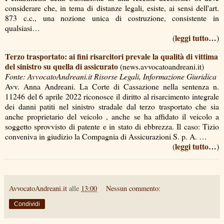
considerare che, in tema di distanze legali, esiste, ai sensi dell'art.
873 c.c., una nozione unica di costruzione, consistente in
qualsiasi…
leggi tutto…
(
)
Terzo trasportato: ai fini risarcitori prevale la qualità di vittima
del sinistro su quella di assicurato
(news.avvocatoandreani.it)
Fonte: AvvocatoAndreani.it Risorse Legali, Informazione Giuridica
Avv. Anna Andreani. La Corte di Cassazione nella sentenza n.
11246 del 6 aprile 2022 riconosce il diritto al risarcimento integrale
dei danni patiti nel sinistro stradale dal terzo trasportato che sia
anche proprietario del veicolo , anche se ha affidato il veicolo a
soggetto sprovvisto di patente e in stato di ebbrezza. Il caso: Tizio
conveniva in giudizio la Compagnia di Assicurazioni S. p. A. …
leggi tutto…
(
)
AvvocatoAndreani.it
alle
13:00
Nessun commento:
Condividi