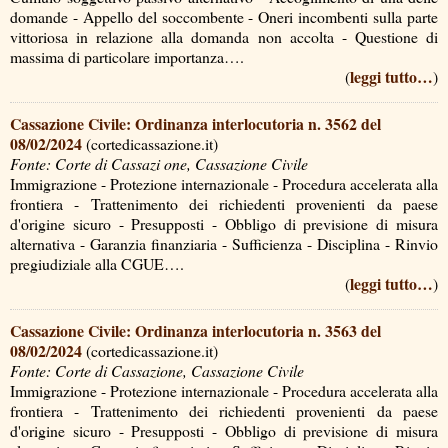
domande - Appello del soccombente - Oneri incombenti sulla parte
vittoriosa in relazione alla domanda non accolta - Questione di
massima di particolare importanza….
leggi tutto…
(
)
Cassazione Civile: Ordinanza interlocutoria n. 3562 del
08/02/2024
(cortedicassazione.it)
Fonte: Corte di Cassazi one, Cassazione Civile
Immigrazione - Protezione internazionale - Procedura accelerata alla
frontiera - Trattenimento dei richiedenti provenienti da paese
d'origine sicuro - Presupposti - Obbligo di previsione di misura
alternativa - Garanzia finanziaria - Sufficienza - Disciplina - Rinvio
pregiudiziale alla CGUE….
leggi tutto…
(
)
Cassazione Civile: Ordinanza interlocutoria n. 3563 del
08/02/2024
(cortedicassazione.it)
Fonte: Corte di Cassazione, Cassazione Civile
Immigrazione - Protezione internazionale - Procedura accelerata alla
frontiera - Trattenimento dei richiedenti provenienti da paese
d'origine sicuro - Presupposti - Obbligo di previsione di misura