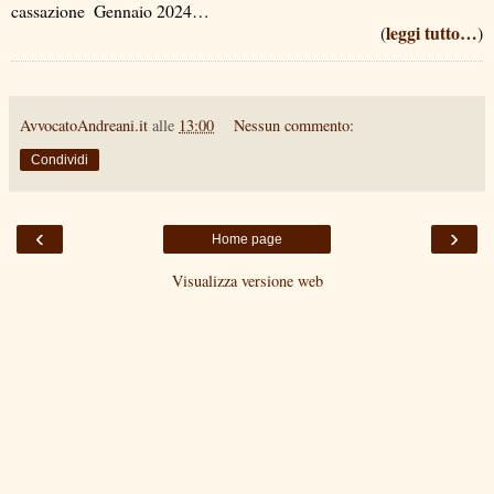
cassazione ­ Gennaio 2024…
leggi tutto…
(
)
AvvocatoAndreani.it
alle
13:00
Nessun commento:
Condividi
‹
›
Home page
Visualizza versione web