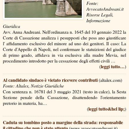
Fonte:
AvvocatoAndreani.it
Risorse Legali,
Informazione
Giuridica
Avv. Anna Andreani. Nell'ordinanza n. 1645 del 10 gennaio 2022 la
Corte di Cassazione analizza i pesupposti che poss ano giustificare
l' affidamento esclusivo del minore ad uno dei genitori. Il caso: La
Corte d'Appello di Napoli, nel confermare le statuizioni del giudice
di primo grado, affidava in via esclusiva alla madre Mevia, nel
procedimento introdotto per la cessazione degli effetti civili …
leggi tutto…
(
)
Al candidato sindaco è vietato ricevere contributi
(altalex.com)
Fonte: Altalex, Notizie Giuridiche
Con sentenza n. 16781 del 3 maggio 2021 (testo in calce), la Sesta
Sezione penale della Cassazione, disattendendo l'orientamento
pretorio in materia, ha…
leggi tutto&hel lip;
(
)
Caduta su tombino posto a margine della strada: responsabile
il cittadino che non è stato attento
(news.avvocatoandreani.it)