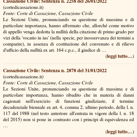
Cassazione Civile: Sentenza n. 2258 del 26/01/2022
(cortedicassazione.it)
Fonte: Corte di Cassazione, Cassazione Civile
Le Sezioni Unite, pronunciando su questione di massima e di
particolare importanza, hanno affermato che, allorché come motivo
di appello venga dedotta la nullità della citazione di primo grado per
vizi della 'vocatio in ius' (nella specie, per inosservanza dei termini a
comparire), in assenza di costituzione del convenuto e di rilievo
d'ufficio della nullità ex art. 164 c.p.c., il giudice di …
leggi tutto…
(
)
Cassazione Civile: Sentenza n. 2878 del 31/01/2022
(cortedicassazione.it)
Fonte: Corte di Cassazione, Cassazione Civile
Le Sezioni Unite, pronunciando su questione di massima e di
particolare importanza, hanno ribadito che in materia di danni
cagionati nell'esercizio di funzioni giudiziarie, il termine
decadenziale biennale ex art. 4, comma 2, ultimo periodo, della l. n.
117 del 1988 (nel testo anteriore all'entrata in vigore della l. n. 18
del 2015) non si pone in contrasto con i principi di equivalenza ed
…
leggi tutto…
(
)