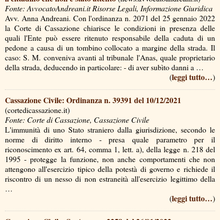
Fonte: AvvocatoAndreani.it Risorse Legali, Informazione Giuridica
Avv. Anna Andreani. Con l'ordinanza n. 2071 del 25 gennaio 2022
la Corte di Cassazione chiarisce le condizioni in presenza delle
quali l'Ente può essere ritenuto responsabile della caduta di un
pedone a causa di un tombino collocato a margine della strada. Il
caso: S. M. conveniva avanti al tribunale l'Anas, quale proprietario
della strada, deducendo in particolare: - di aver subìto danni a …
leggi tutto…
(
)
Cassazione Civile: Ordinanza n. 39391 del 10/12/2021
(cortedicassazione.it)
Fonte: Corte di Cassazione, Cassazione Civile
L'immunità di uno Stato straniero dalla giurisdizione, secondo le
norme di diritto interno - presa quale parametro per il
riconoscimento ex art. 64, comma 1, lett. a), della legge n. 218 del
1995 - protegge la funzione, non anche comportamenti che non
attengono all'esercizio tipico della potestà di governo e richiede il
riscontro di un nesso di non estraneità all'esercizio legittimo della
…
leggi tutto…
(
)