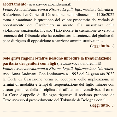
accertamento
(news.avvocatoandreani.it)
Fonte: AvvocatoAndreani.it Risorse Legali, Informazione Giuridica
Redazione. La Corte di Cassazione nell'ordinanza n. 1106/2022
torna a esaminare la questione del valore probatorio del verbale di
accertamento dei Carabinieri in merito alla sussistenza della
violazione sanzionata. Il caso: Tizio ricorre in cassazione avverso la
sentenza del Tribunale che ha confermato la sentenza del giudice di
pace di rigetto di opposizione a sanzione amministrativa: in …
leggi tutto…
(
)
Solo gravi ragioni ostative possono impedire la frequentazione
paritaria dei genitori con i figli
(news.avvocatoandreani.it)
Fonte: AvvocatoAndreani.it Risorse Legali, Informazione Giuridica
Avv. Anna Andreani. Con l'ordinanza n. 1993 del 24 genn aio 2022
la Corte di Cassazione torna ad occuparsi delle implicazioni, in
termini di modalità e tempi di frequentazione del figlio minore con
ciscun genitore, della disciplina dell'affidamento condiviso. Il caso:
La Corte d'appello di Bologna rigettava il reclamo proposto da
Tizio avverso il provvedimento del Tribunale di Bologna con il …
leggi tutto…
(
)