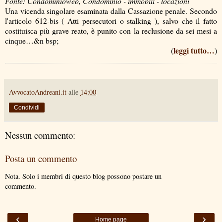
Fonte: Condominioweb, Condominio - immobili - locazioni
Una vicenda singolare esaminata dalla Cassazione penale. Secondo
l'articolo 612-bis ( Atti persecutori o stalking ), salvo che il fatto
costituisca più grave reato, è punito con la reclusione da sei mesi a
cinque…&n bsp;
leggi tutto…
(
)
AvvocatoAndreani.it
alle
14:00
Condividi
Nessun commento:
Posta un commento
Nota. Solo i membri di questo blog possono postare un
commento.
‹
›
Home page