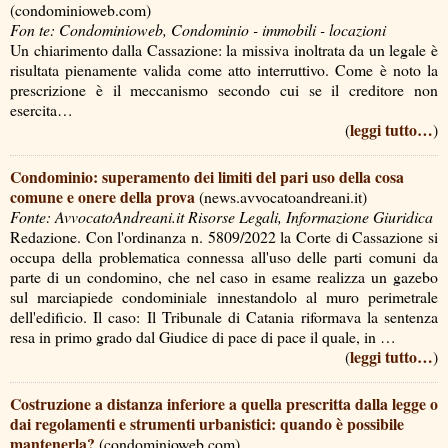
(condominioweb.com)
Fon te: Condominioweb, Condominio - immobili - locazioni
Un chiarimento dalla Cassazione: la missiva inoltrata da un legale è
risultata pienamente valida come atto interruttivo. Come è noto la
prescrizione è il meccanismo secondo cui se il creditore non
esercita…
leggi tutto…
(
)
Condominio: superamento dei limiti del pari uso della cosa
comune e onere della prova
(news.avvocatoandreani.it)
Fonte: AvvocatoAndreani.it Risorse Legali, Informazione Giuridica
Redazione. Con l'ordinanza n. 5809/2022 la Corte di Cassazione si
occupa della problematica connessa all'uso delle parti comuni da
parte di un condomino, che nel caso in esame realizza un gazebo
sul marciapiede condominiale innestandolo al muro perimetrale
dell'edificio. Il caso: Il Tribunale di Catania riformava la sentenza
resa in primo grado dal Giudice di pace di pace il quale, in …
leggi tutto…
(
)
Costruzione a distanza inferiore a quella prescritta dalla legge o
dai regolamenti e strumenti urbanistici: quando è possibile
mantenerla?
(condominioweb.com)