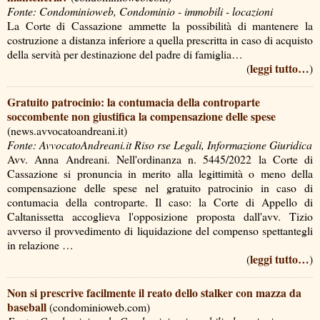
Fonte: Condominioweb, Condominio - immobili - locazioni
La Corte di Cassazione ammette la possibilità di mantenere la
costruzione a distanza inferiore a quella prescritta in caso di acquisto
della servità per destinazione del padre di famiglia…
leggi tutto…
(
)
Gratuito patrocinio: la contumacia della controparte
soccombente non giustifica la compensazione delle spese
(news.avvocatoandreani.it)
Fonte: AvvocatoAndreani.it Riso rse Legali, Informazione Giuridica
Avv. Anna Andreani. Nell'ordinanza n. 5445/2022 la Corte di
Cassazione si pronuncia in merito alla legittimità o meno della
compensazione delle spese nel gratuito patrocinio in caso di
contumacia della controparte. Il caso: la Corte di Appello di
Caltanissetta accoglieva l'opposizione proposta dall'avv. Tizio
avverso il provvedimento di liquidazione del compenso spettantegli
in relazione …
leggi tutto…
(
)
Non si prescrive facilmente il reato dello stalker con mazza da
baseball
(condominioweb.com)