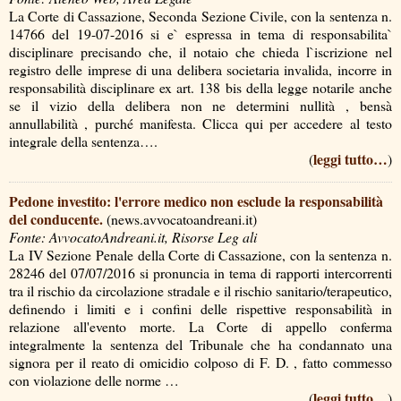
La Corte di Cassazione, Seconda Sezione Civile, con la sentenza n.
14766 del 19-07-2016 si e` espressa in tema di responsabilita`
disciplinare precisando che, il notaio che chieda l`iscrizione nel
registro delle imprese di una delibera societaria invalida, incorre in
responsabilità disciplinare ex art. 138 bis della legge notarile anche
se il vizio della delibera non ne determini nullità , bensà
annullabilità , purché manifesta. Clicca qui per accedere al testo
integrale della sentenza….
leggi tutto…
(
)
Pedone investito: l'errore medico non esclude la responsabilità
del conducente.
(news.avvocatoandreani.it)
Fonte: AvvocatoAndreani.it, Risorse Leg ali
La IV Sezione Penale della Corte di Cassazione, con la sentenza n.
28246 del 07/07/2016 si pronuncia in tema di rapporti intercorrenti
tra il rischio da circolazione stradale e il rischio sanitario/terapeutico,
definendo i limiti e i confini delle rispettive responsabilità in
relazione all'evento morte. La Corte di appello conferma
integralmente la sentenza del Tribunale che ha condannato una
signora per il reato di omicidio colposo di F. D. , fatto commesso
con violazione delle norme …
leggi tutto…
(
)