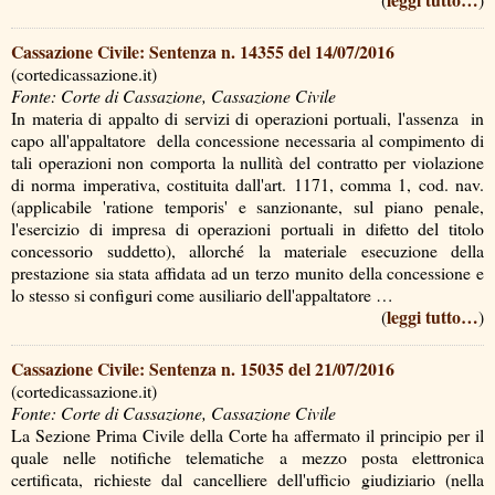
Cassazione Civile: Sentenza n. 14355 del 14/07/2016
(cortedicassazione.it)
Fonte: Corte di Cassazione, Cassazione Civile
In materia di appalto di servizi di operazioni portuali, l'assenza ­ in
capo all'appaltatore ­ della concessione necessaria al compimento di
tali operazioni non comporta la nullità del contratto per violazione
di norma imperativa, costituita dall'art. 1171, comma 1, cod. nav.
(applicabile 'ratione temporis' e sanzionante, sul piano penale,
l'esercizio di impresa di operazioni portuali in difetto del titolo
concessorio suddetto), allorché la materiale esecuzione della
prestazione sia stata affidata ad un terzo munito della concessione e
lo stesso si configuri come ausiliario dell'appaltatore …
leggi tutto…
(
)
Cassazione Civile: Sentenza n. 15035 del 21/07/2016
(cortedicassazione.it)
Fonte: Corte di Cassazione, Cassazione Civile
La Sezione Prima Civile della Corte ha affermato il principio per il
quale nelle notifiche telematiche a mezzo posta elettronica
certificata, richieste dal cancelliere dell'ufficio giudiziario (nella