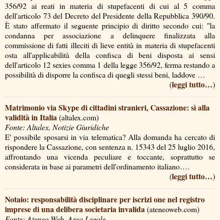
356/92 ai reati in materia di stupefacenti di cui al 5 comma
dell'articolo 73 del Decreto del Presidente della Repubblica 390/90.
È stato affermato il seguente principio di diritto secondo cui: "la
condanna per associazione a delinquere finalizzata alla
commissione di fatti illeciti di lieve entità in materia di stupefacenti
osta all'applicabilità della confisca di beni disposta ai sensi
dell'articolo 12 sexies comma 1 della legge 356/92, ferma restando a
possibilità di disporre la confisca di quegli stessi beni, laddove …
leggi tutto…
(
)
Matrimonio via Skype di cittadini stranieri, Cassazione: sì alla
validità in Italia
(altalex.com)
Fonte: Altalex, Notizie Giuridiche
E' possibile sposarsi in via telematica? Alla domanda ha cercato di
rispondere la Cassazione, con sentenza n. 15343 del 25 luglio 2016,
affrontando una vicenda peculiare e toccante, soprattutto se
considerata in base ai parametri dell'ordinamento italiano….
leggi tutto…
(
)
Notaio: responsabilità disciplinare per iscrizi one nel registro
imprese di una delibera societaria invalida
(ateneoweb.com)
Fonte: Ateneo Web, Area Legale