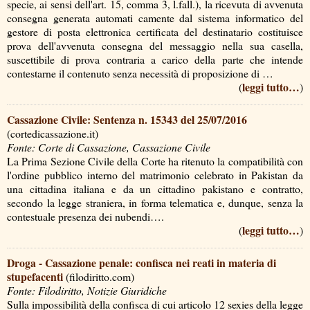
specie, ai sensi dell'art. 15, comma 3, l.fall.), la ricevuta di avvenuta
consegna generata automati camente dal sistema informatico del
gestore di posta elettronica certificata del destinatario costituisce
prova dell'avvenuta consegna del messaggio nella sua casella,
suscettibile di prova contraria a carico della parte che intende
contestarne il contenuto senza necessità di proposizione di …
leggi tutto…
(
)
Cassazione Civile: Sentenza n. 15343 del 25/07/2016
(cortedicassazione.it)
Fonte: Corte di Cassazione, Cassazione Civile
La Prima Sezione Civile della Corte ha ritenuto la compatibilità con
l'ordine pubblico interno del matrimonio celebrato in Pakistan da
una cittadina italiana e da un cittadino pakistano e contratto,
secondo la legge straniera, in forma telematica e, dunque, senza la
contestuale presenza dei nubendi….
leggi tutto…
(
)
Droga - Cassazione penale: confisca nei reati in materia di
stupefacenti
(filodiritto.com)
Fonte: Filodiritto, Notizie Giuridiche
Sulla impossibilità della confisca di cui articolo 12 sexies della legge