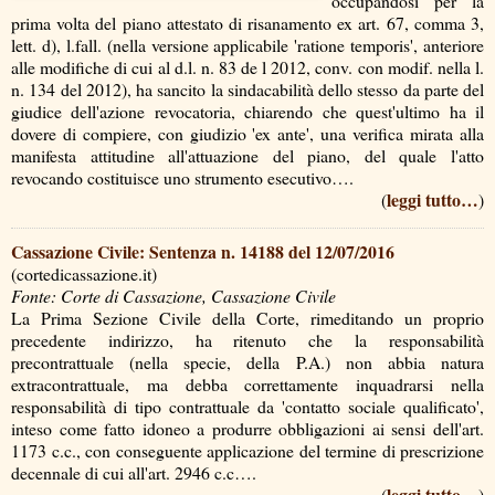
occupandosi per la
prima volta del piano attestato di risanamento ex art. 67, comma 3,
lett. d), l.fall. (nella versione applicabile 'ratione temporis', anteriore
alle modifiche di cui al d.l. n. 83 de l 2012, conv. con modif. nella l.
n. 134 del 2012), ha sancito la sindacabilità dello stesso da parte del
giudice dell'azione revocatoria, chiarendo che quest'ultimo ha il
dovere di compiere, con giudizio 'ex ante', una verifica mirata alla
manifesta attitudine all'attuazione del piano, del quale l'atto
revocando costituisce uno strumento esecutivo….
leggi tutto…
(
)
Cassazione Civile: Sentenza n. 14188 del 12/07/2016
(cortedicassazione.it)
Fonte: Corte di Cassazione, Cassazione Civile
La Prima Sezione Civile della Corte, rimeditando un proprio
precedente indirizzo, ha ritenuto che la responsabilità
precontrattuale (nella specie, della P.A.) non abbia natura
extracontrattuale, ma debba correttamente inquadrarsi nella
responsabilità di tipo contrattuale da 'contatto sociale qualificato',
inteso come fatto idoneo a produrre obbligazioni ai sensi dell'art.
1173 c.c., con conseguente applicazione del termine di prescrizione
decennale di cui all'art. 2946 c.c….
leggi tutto…
(
)