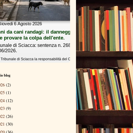
io blog
026
(2)
025
(1)
024
(12)
023
(9)
022
(26)
021
(30)
020
(36)