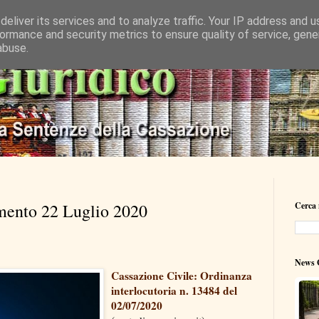
eliver its services and to analyze traffic. Your IP address and 
ormance and security metrics to ensure quality of service, gen
abuse.
mento 22 Luglio 2020
Cerca 
News G
Cassazione Civile: Ordinanza
interlocutoria n. 13484 del
02/07/2020