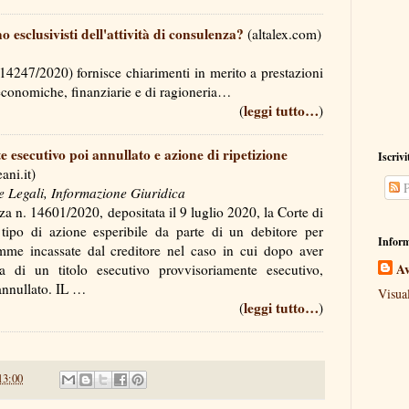
ono esclusivisti dell'attività di consulenza?
(altalex.com)
14247/2020) fornisce chiarimenti in merito a prestazioni
, economiche, finanziarie e di ragioneria…
leggi tutto…
(
)
e esecutivo poi annullato e azione di ripetizione
Iscrivi
ni.it)
P
e Legali, Informazione Giuridica
za n. 14601/2020, depositata il 9 luglio 2020, la Corte di
tipo di azione esperibile da parte di un debitore per
Inform
somme incassate dal creditore nel caso in cui dopo aver
Av
ta di un titolo esecutivo provvisoriamente esecutivo,
 annullato. IL …
Visua
leggi tutto…
(
)
13:00