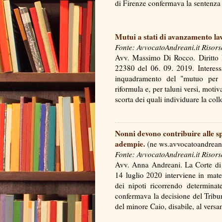
di Firenze confermava la sentenz
Mutui a stati di avanzamento la
Fonte: AvvocatoAndreani.it Risors
Avv. Massimo Di Rocco. Diritto B
22380 del 06. 09. 2019. Interess
inquadramento del "mutuo per s
riformula e, per taluni versi, moti
scorta dei quali individuare la c
Nonni devono contribuire alle spe
adempie.
(ne ws.avvocatoandreani
Fonte: AvvocatoAndreani.it Risors
Avv. Anna Andreani. La Corte di 
14 luglio 2020 interviene in mate
dei nipoti ricorrendo determinat
confermava la decisione del Trib
del minore Caio, disabile, al ve