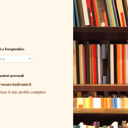
ti a Forogiuridico
ost
azioni personali
vocatoAndreani.it
lizza il mio profilo completo