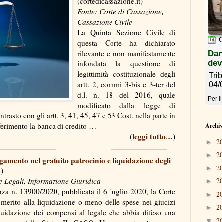
(cortedicassazione.it)
Fonte: Corte di Cassazione,
Cassazione Civile
La Quinta Sezione Civile di
questa Corte ha dichiarato
rilevante e non manifestamente
infondata la questione di
legittimità costituzionale degli
artt. 2, commi 3-bis e 3-ter del
d.l. n. 18 del 2016, quale
modificato dalla legge di
rasto con gli artt. 3, 41, 45, 47 e 53 Cost. nella parte in
onferimento la banca di credito …
Archiv
leggi tutto…
(
)
2
►
2
►
agamento nel gratuito patrocinio e liquidazione degli
2
►
t)
e Legali, Informazione Giuridica
2
►
nza n. 13900/2020, pubblicata il 6 luglio 2020, la Corte
2
►
 merito alla liquidazione o meno delle spese nei giudizi
2
►
iquidazione dei compensi al legale che abbia difeso una
2
▼