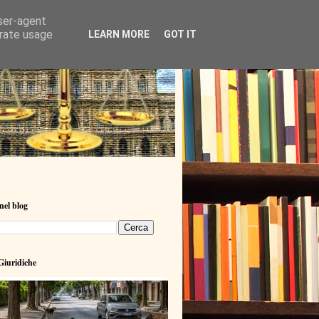
user-agent
erate usage
LEARN MORE
GOT IT
nel blog
iuridiche