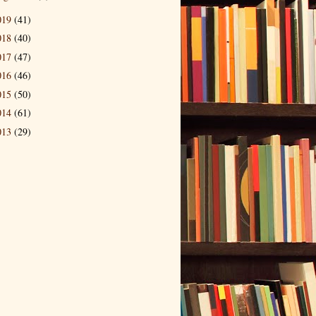
019
(41)
018
(40)
017
(47)
016
(46)
015
(50)
014
(61)
013
(29)