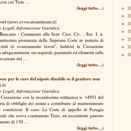
a con cui Tizio …
leggi tutto…
(
)
2
►
2
►
vori
(news.avvocatoandreani.it)
2
►
e Legali, Informazione Giuridica
2
►
ancario - Commento alla Sent. Cass. Civ. , Sez. I, n.
2
►
antissima pronunzia della Suprema Corte in materia di
tati di avanzamento lavori", laddove la Cassazione
2
►
va adeguatamente sui requisiti, parametri ed elementi sulla
2
►
ollocazione del …
leggi tutto…
(
)
se per le cure del nipote disabile se il genitore non
.it)
e Legali, Informazione Giuridica
Cassazione con la recentissima ordinanza n. 14951 del
ria di obblighi dei nonni a contribuire al mantenimento
e condizioni. Il caso: La Corte di appello di Perugia
unale che aveva condannato Tizio, un ascendente paterno
rsamento di 130 …
leggi tutto…
(
)