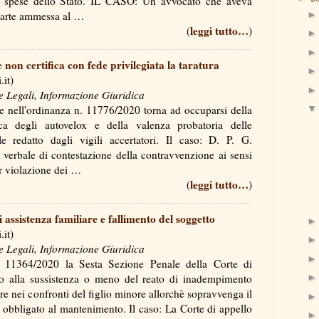
a spese dello Stato. IL CASO: Un avvocato che aveva
 parte ammessa al …
leggi tutto…
(
)
e non certifica con fede privilegiata la taratura
it)
e Legali, Informazione Giuridica
e nell'ordinanza n. 11776/2020 torna ad occuparsi della
ica degli autovelox e della valenza probatoria delle
le redatto dagli vigili accertatori. Il caso: D. P. G.
verbale di contestazione della contravvenzione ai sensi
per violazione dei …
leggi tutto…
(
)
assistenza familiare e fallimento del soggetto
it)
e Legali, Informazione Giuridica
 11364/2020 la Sesta Sezione Penale della Corte di
to alla sussistenza o meno del reato di inadempimento
are nei confronti del figlio minore allorchè sopravvenga il
 obbligato al mantenimento. Il caso: La Corte di appello