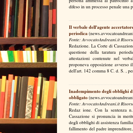
persona ammessa al patrocinio 
difeso in un processo penale una
Il verbale dell'agente accertator
periodica
(news.avvocatoandreani.
Fonte: AvvocatoAndreani.it Risors
Redazione. La Corte di Cassazion
questione della taratura period
attestazioni contenute nel verba
proponeva opposizione avverso il 
dell'art. 142 comma 8 C. d. S. , 
Inadempimento degli obblighi di 
obbligato
(news.avvocatoandreani.
Fonte: AvvocatoAndreani.it Risors
Redaz ione. Con la sentenza n.
Cassazione si pronuncia in meri
degli obblighi di assistenza famili
fallimento del padre imprenditore,