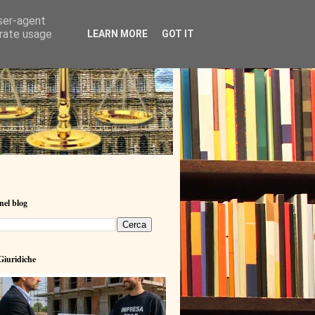
user-agent
erate usage
LEARN MORE
GOT IT
nel blog
iuridiche