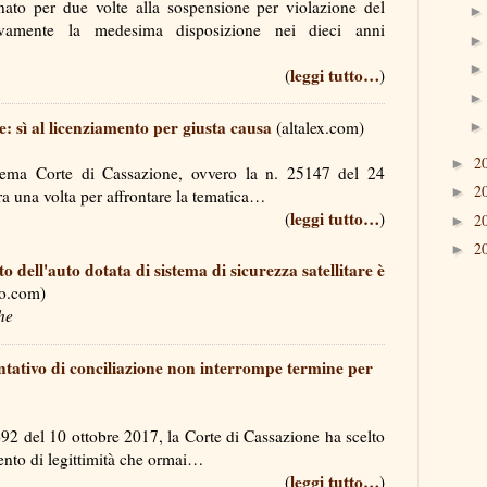
nato per due volte alla sospensione per violazione del
vamente la medesima disposizione nei dieci anni
leggi tutto…
(
)
ve: sì al licenziamento per giusta causa
(altalex.com)
2
►
rema Corte di Cassazione, ovvero la n. 25147 del 24
2
►
ra una volta per affrontare la tematica…
leggi tutto…
(
)
2
►
2
►
o dell'auto dotata di sistema di sicurezza satellitare è
to.com)
he
ntativo di conciliazione non interrompe termine per
92 del 10 ottobre 2017, la Corte di Cassazione ha scelto
amento di legittimità che ormai…
leggi tutto…
(
)