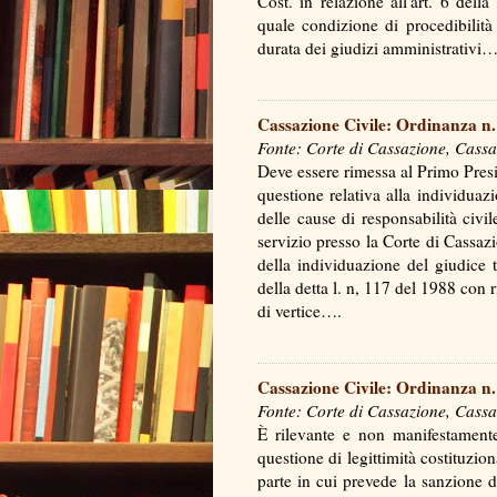
Cost. in relazione all'art. 6 dell
quale condizione di procedibilità
durata dei giudizi amministrativ
Cassazione Civile: Ordinanza n.
Fonte: Corte di Cassazione, Cassa
Deve essere rimessa al Primo Presi
questione relativa alla individuaz
delle cause di responsabilità civil
servizio presso la Corte di Cassaz
della individuazione del giudice 
della detta l. n, 117 del 1988 con r
di vertice….
Cassazione Civile: Ordinanza n.
Fonte: Corte di Cassazione, Cassa
È rilevante e non manifestamente 
questione di legittimità costituzion
parte in cui prevede la sanzione d