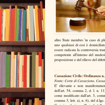
altro State membro 'in caso di plu
uno qualsiasi di essi è domiciliat
essere radicata la controversia tr
competente all'interno del medesim
proposizione e del rilievo del di
Cassazione Civile: Ordinanza n.
Fonte: Corte di Cassazione, Cassa
E' rilevante e non manifestament
dell'art. 54, comma 2, d. l. n. 1
come modificato dall'art. 3, comma
comma 3, lett. a), n. 6), del d.lg