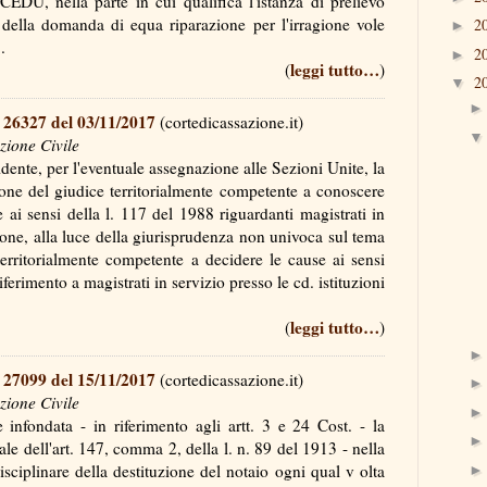
a CEDU, nella parte in cui qualifica l'istanza di prelievo
 della domanda di equa riparazione per l'irragione vole
2
►
i….
2
►
leggi tutto…
(
)
2
▼
 26327 del 03/11/2017
(cortedicassazione.it)
zione Civile
dente, per l'eventuale assegnazione alle Sezioni Unite, la
ione del giudice territorialmente competente a conoscere
e ai sensi della l. 117 del 1988 riguardanti magistrati in
ione, alla luce della giurisprudenza non univoca sul tema
territorialmente competente a decidere le cause ai sensi
iferimento a magistrati in servizio presso le cd. istituzioni
leggi tutto…
(
)
 27099 del 15/11/2017
(cortedicassazione.it)
zione Civile
infondata - in riferimento agli artt. 3 e 24 Cost. - la
ale dell'art. 147, comma 2, della l. n. 89 del 1913 - nella
isciplinare della destituzione del notaio ogni qual v olta