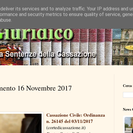
eliver its services and to analyze traffic. Your IP address and 
ormance and security metrics to ensure quality of service, gen
abuse.
amento 16 Novembre 2017
Cerca 
News G
Cassazione Civile: Ordinanza
n. 26145 del 03/11/2017
(cortedicassazione.it)