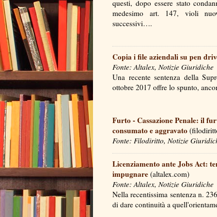
questi, dopo essere stato condan
medesimo art. 147, violi nuo
successivi….
Copia i file aziendali su pen dri
Fonte: Altalex, Notizie Giuridiche
Una recente sentenza della Sup
ottobre 2017 offre lo spunto, anco
Furto - Cassazione Penale: il furt
consumato e aggravato
(filodirit
Fonte: Filodiritto, Notizie Giuridic
Licenziamento ante Jobs Act: te
impugnare
(altalex.com)
Fonte: Altalex, Notizie Giuridiche
Nella recentissima sentenza n. 236
di dare continuità a quell'orient