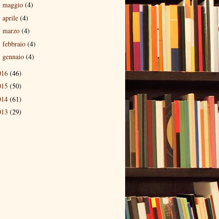
maggio
(4)
►
aprile
(4)
►
marzo
(4)
►
febbraio
(4)
►
gennaio
(4)
►
016
(46)
015
(50)
014
(61)
013
(29)