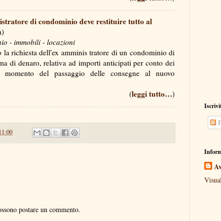
tratore di condominio deve restituire tutto al
m)
 - immobili - locazioni
 la richiesta dell'ex amminis tratore di un condominio di
 di denaro, relativa ad importi anticipati per conto dei
al momento del passaggio delle consegne al nuovo
leggi tutto…
(
)
Iscrivi
P
11:00
Inform
Av
Visua
possono postare un commento.