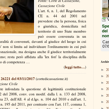
Fonte: Corte di Cassazione,
Cassazione Civile
L'art. 6, n. 1, del Regolamento
CE n. 44 del 2001 nel
prevedere che la persona, fisica
o giuridica, domiciliata nel
territorio di uno State membro
può essere convenuta in un
ralità di convenuti, davanti al giudice del luogo in cui
o' non si limita ad individuare l'ordinamento in cui può
ansnazionale, ma designa anche il giudice territorialmente
o; resta però affidata alla 'lex fori' la disciplina della
fetto di competenza …
Archiv
leggi tutto…
(
)
2
►
2
►
 26221 del 03/11/2017
(cortedicassazione.it)
2
►
zione Civile
e infondata la questione di legittimità costituzionale
2
►
12 del 2008, conv. con modif. dalla l. n. 133 del 2008,
2
►
 23, dell'All. 4 al d.lgs. n. 104 del 2010 e dall'art. 1,
2
►
s. n. 195 del 2011, per contrasto con l'art. 117, comma 1,
2
►