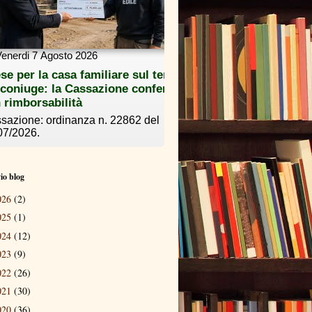
io blog
026
(2)
025
(1)
024
(12)
023
(9)
022
(26)
021
(30)
020
(36)