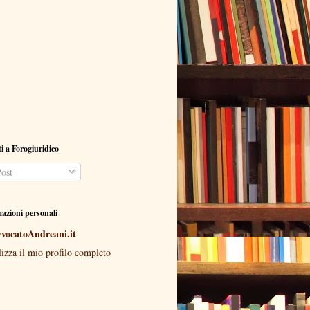
ti a Forogiuridico
ost
azioni personali
vocatoAndreani.it
lizza il mio profilo completo