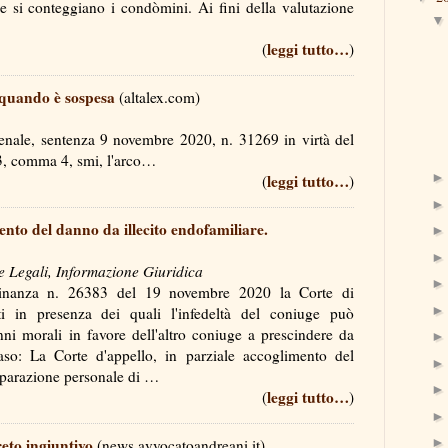
me si conteggiano i condòmini. Ai fini della valutazione
a…
leggi tutto…
(
)
 quando è sospesa
(altalex.com)
enale, sentenza 9 novembre 2020, n. 31269 in virtà del
 83, comma 4, smi, l'arco…
leggi tutto…
(
)
ento del danno da illecito endofamiliare.
e Legali, Informazione Giuridica
inanza n. 26383 del 19 novembre 2020 la Corte di
i in presenza dei quali l'infedeltà del coniuge può
anni morali in favore dell'altro coniuge a prescindere da
aso: La Corte d'appello, in parziale accoglimento del
separazione personale di …
leggi tutto…
(
)
eto ingiuntivo
(news.avvocatoandreani.it)