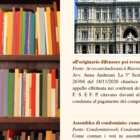
all'originario difensore poi rev
Fonte: AvvocatoAndreani.it Risors
Avv. Anna Andreani. La 3° Sezio
26304 del 18/11/2020 chiarisce 
appello effettuata nei confronti del
F. S. E F. P. citavano davanti a
condanna al pagamento dei comp
Assemblea di condominio: come 
Fonte: Condominioweb, Condominio
Come contare i voti in assemb