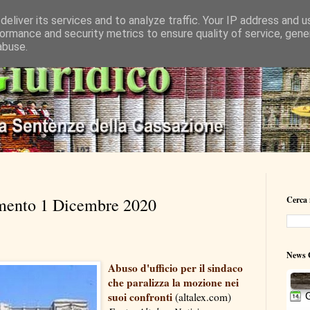
eliver its services and to analyze traffic. Your IP address and 
ormance and security metrics to ensure quality of service, gen
abuse.
mento 1 Dicembre 2020
Cerca 
News G
Abuso d'ufficio per il sindaco
che paralizza la mozione nei
suoi confronti
(altalex.com)