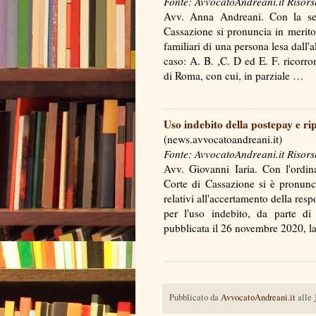
Fonte: AvvocatoAndreani.it Risors
Avv. Anna Andreani. Con la se
Cassazione si pronuncia in merito 
familiari di una persona lesa dall'a
caso: A. B. ,C. D ed E. F. ricorro
di Roma, con cui, in parziale …
Uso indebito della postepay e ri
(news.avvocatoandreani.it)
Fonte: AvvocatoAndreani.it Risors
Avv. Giovanni Iaria. Con l'ordi
Corte di Cassazione si è pronuncia
relativi all'accertamento della respo
per l'uso indebito, da parte di
pubblicata il 26 novembre 2020,
Pubblicato da
AvvocatoAndreani.it
alle