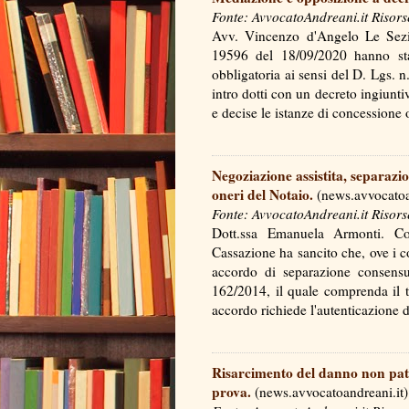
Fonte: AvvocatoAndreani.it Risors
Avv. Vincenzo d'Angelo Le Sezio
19596 del 18/09/2020 hanno stat
obbligatoria ai sensi del D. Lgs. 
intro dotti con un decreto ingiuntiv
e decise le istanze di concessio
Negoziazione assistita, separaz
oneri del Notaio.
(news.avvocatoa
Fonte: AvvocatoAndreani.it Risors
Dott.ssa Emanuela Armonti. C
Cassazione ha sancito che, ove i c
accordo di separazione consensu
162/2014, il quale comprenda il tra
accordo richiede l'autenticazione
Risarcimento del danno non patr
prova.
(news.avvocatoandreani.it)