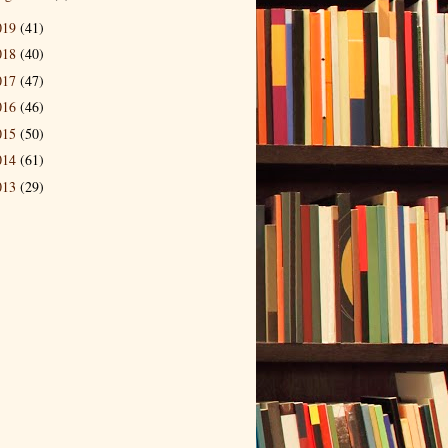
019
(41)
018
(40)
017
(47)
016
(46)
015
(50)
014
(61)
013
(29)