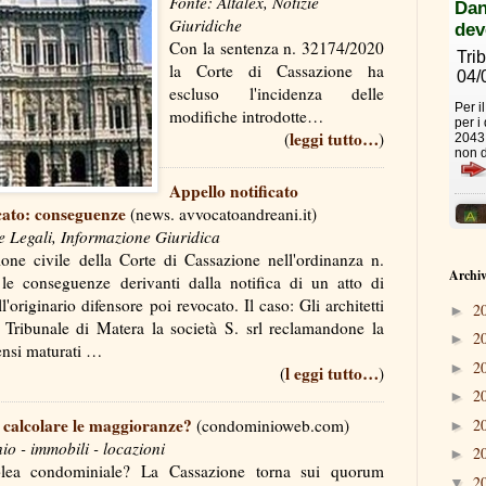
Fonte: Altalex, Notizie
Giuridiche
Con la sentenza n. 32174/2020
la Corte di Cassazione ha
escluso l'incidenza delle
modifiche introdotte…
leggi tutto…
(
)
Appello notificato
ocato: conseguenze
(news. avvocatoandreani.it)
e Legali, Informazione Giuridica
ne civile della Corte di Cassazione nell'ordinanza n.
Archiv
le conseguenze derivanti dalla notifica di un atto di
l'originario difensore poi revocato. Il caso: Gli architetti
2
►
l Tribunale di Matera la società S. srl reclamandone la
2
►
ensi maturati …
2
►
l eggi tutto…
(
)
2
►
calcolare le maggioranze?
2
(condominioweb.com)
►
 - immobili - locazioni
2
►
lea condominiale? La Cassazione torna sui quorum
2
▼