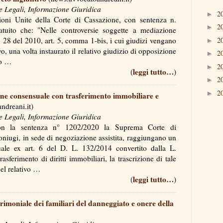
e Legali, Informazione Giuridica
2
►
ni Unite della Corte di Cassazione, con sentenza n.
2
►
uito che: "Nelle controversie soggette a mediazione
2
n. 28 del 2010, art. 5, comma 1-bis, i cui giudizi vengano
►
o, una volta instaurato il relativo giudizio di opposizione
2
►
ne o …
2
►
leggi tutto…
(
)
2
►
2
►
ione consensuale con trasferimento immobiliare e
ndreani.it)
e Legali, Informazione Giuridica
on la sentenza n° 1202/2020 la Suprema Corte di
oniugi, in sede di negoziazione assistita, raggiungano un
ale ex art. 6 del D. L. 132/2014 convertito dalla L.
sferimento di diritti immobiliari, la trascrizione di tale
 del relativo …
leggi tutto…
(
)
imoniale dei familiari del danneggiato e onere della