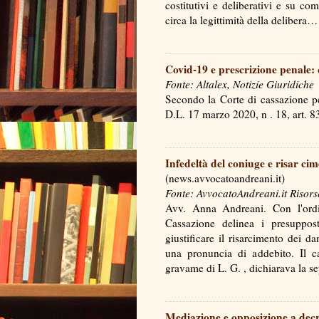
costitutivi e deliberativi e su co
circa la legittimità della deliber
Covid-19 e prescrizione penale:
Fonte: Altalex, Notizie Giuridiche
Secondo la Corte di cassazione p
D.L. 17 marzo 2020, n . 18, art.
Infedeltà del coniuge e risar cim
(news.avvocatoandreani.it)
Fonte: AvvocatoAndreani.it Risors
Avv. Anna Andreani. Con l'ord
Cassazione delinea i presuppost
giustificare il risarcimento dei d
una pronuncia di addebito. Il c
gravame di L. G. , dichiarava la 
Mediazione e opposizione a decr