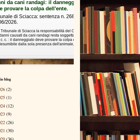
io blog
026
(2)
025
(1)
024
(12)
023
(9)
022
(26)
021
(30)
020
(36)