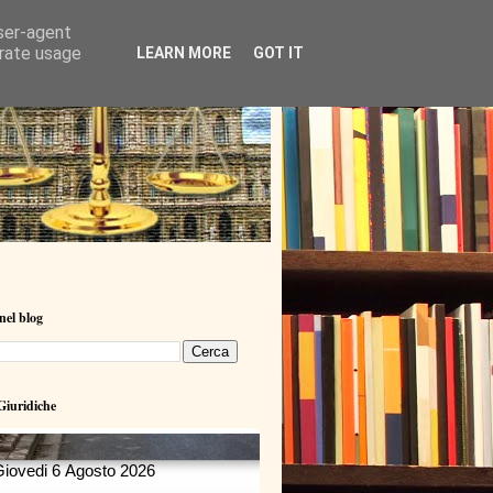
user-agent
erate usage
LEARN MORE
GOT IT
nel blog
iuridiche