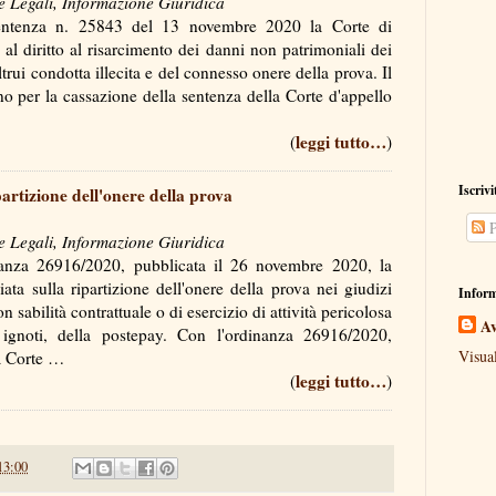
e Legali, Informazione Giuridica
ntenza n. 25843 del 13 novembre 2020 la Corte di
al diritto al risarcimento dei danni non patrimoniali dei
ltrui condotta illecita e del connesso onere della prova. Il
no per la cassazione della sentenza della Corte d'appello
leggi tutto…
(
)
Iscrivi
partizione dell'onere della prova
P
e Legali, Informazione Giuridica
nanza 26916/2020, pubblicata il 26 novembre 2020, la
ta sulla ripartizione dell'onere della prova nei giudizi
Inform
n sabilità contrattuale o di esercizio di attività pericolosa
Av
 ignoti, della postepay. Con l'ordinanza 26916/2020,
Visua
 la Corte …
leggi tutto…
(
)
13:00