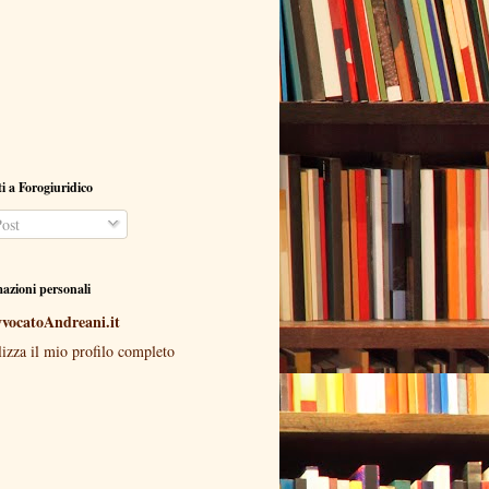
ti a Forogiuridico
ost
azioni personali
vocatoAndreani.it
lizza il mio profilo completo