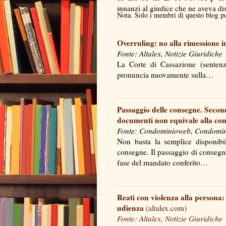
innanzi al giudice che ne aveva 
Nota. Solo i membri di questo blog 
Overruling: no alla rimessione in
Fonte: Altalex, Notizie Giuridiche
La Corte di Cassazione (sentenz
pronuncia nuovamente sulla…
Passaggio delle consegne. Second
documenti non equivale alla co
Fonte: Condominioweb, Condominio
Non basta la semplice disponibil
consegne. Il passaggio di consegne
fase del mandato conferito…
Reati con violenza alla persona: 
udienza
(altalex.com)
Fonte: Altalex, Notizie Giuridiche