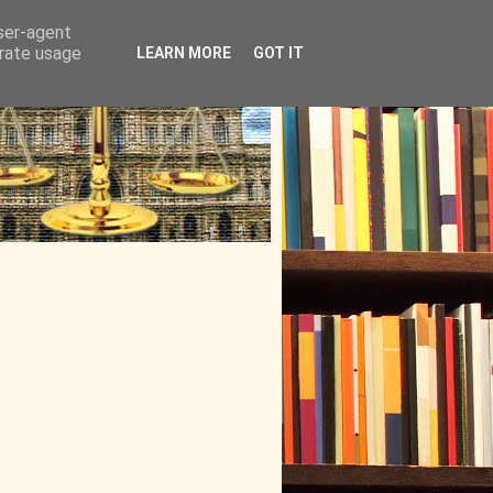
user-agent
erate usage
LEARN MORE
GOT IT