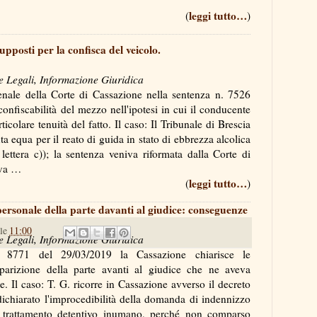
leggi tutto…
(
)
pposti per la confisca del veicolo.
e Legali, Informazione Giuridica
nale della Corte di Cassazione nella sentenza n. 7526
confiscabilità del mezzo nell'ipotesi in cui il conducente
icolare tenuità del fatto. Il caso: Il Tribunale di Brescia
a equa per il reato di guida in stato di ebbrezza alcolica
ettera c)); la sentenza veniva riformata dalla Corte di
eneva …
leggi tutto…
(
)
rsonale della parte davanti al giudice: conseguenze
lle
11:00
e Legali, Informazione Giuridica
. 8771 del 29/03/2019 la Cassazione chiarisce le
arizione della parte avanti al giudice che ne aveva
. Il caso: T. G. ricorre in Cassazione avverso il decreto
dichiarato l'improcedibilità della domanda di indennizzo
r trattamento detentivo inumano, perché non comparso