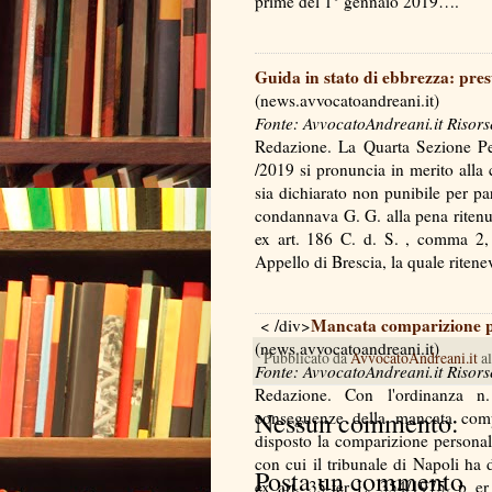
prime del 1° gennaio 2019….
Guida in stato di ebbrezza: presu
(news.avvocatoandreani.it)
Fonte: AvvocatoAndreani.it Risors
Redazione. La Quarta Sezione Pe
/2019 si pronuncia in merito alla 
sia dichiarato non punibile per part
condannava G. G. alla pena ritenut
ex art. 186 C. d. S. , comma 2, l
Appello di Brescia, la quale rit
Mancata comparizione pe
< /div>
(news.avvocatoandreani.it)
Pubblicato da
AvvocatoAndreani.it
a
Fonte: AvvocatoAndreani.it Risors
Redazione. Con l'ordinanza n
Nessun commento:
conseguenze della mancata comp
disposto la comparizione personale
con cui il tribunale di Napoli ha 
Posta un commento
ex art. 35-ter L. 354/1975, p e