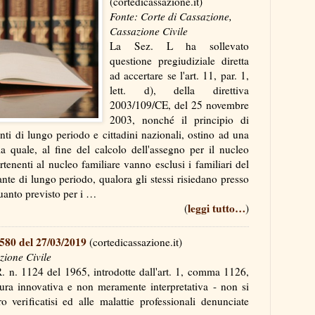
(cortedicassazione.it)
Fonte: Corte di Cassazione,
Cassazione Civile
La Sez. L ha sollevato
questione pregiudiziale diretta
ad accertare se l'art. 11, par. 1,
lett. d), della direttiva
2003/109/CE, del 25 novembre
2003, nonché il principio di
anti di lungo periodo e cittadini nazionali, ostino ad una
la quale, al fine del calcolo dell'assegno per il nucleo
tenenti al nucleo familiare vanno esclusi i familiari del
ante di lungo periodo, qualora gli stessi risiedano presso
 quanto previsto per i …
leggi tutto…
(
)
8580 del 27/03/2019
(cortedicassazione.it)
zione Civile
R. n. 1124 del 1965, introdotte dall'art. 1, comma 1126,
tura innovativa e non meramente interpretativa - non si
o verificatisi ed alle malattie professionali denunciate