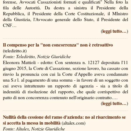
forense, Avvocati Cassazionisti formati e qualificati" Nella foto la
fila delle Autorità. Da destra a sinistra il Presidente della
Repubblica, il Presidente della Corte Costituzionale, il MInistro
della Giustizia, l'Avvocato generale dello Stato, il Presidente del
CNF…
leggi tutto…
(
)
Il compenso per la "non concorrenza" non è retroattivo
(telediritto.it)
Fonte: Telediritto, Notizie Giuridiche
Eleonora Mattioli - edotto: Con sentenza n. 12127 depositata l'11
giugno 2015, la Corte di Cassazione, sezione lavoro, ha cassato con
rinvio la pronuncia con cui la Corte d'Appello aveva condannato
una S.r l. al pagamento di una somma - in favore di un soggetto con
cui aveva intrattenuto un rapporto di agenzia - sia a titolo di
indennità di risoluzione del rapporto, che quale corrispettivo del
patto di non concorrenza contenuto nell'originario contratto….
leggi tutto…
(
)
Nullità della cessione del ramo d'azienda: no al risarcimento se
si accetta la messa in mobilità
(altalex.com)
Fonte: Altalex, Notizie Giuridiche