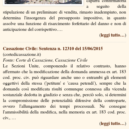
caparra confirmatoria
a seguito della
stipulazione di un preliminare di vendita, rimasto inadempiuto, non
determina l'insorgenza del presupposto impositivo, in quanto
assolve una funzione di risarcimento forfettario del danno e non di
anticipazione del corrispettivo….
leggi tutto…
(
)
Cassazione Civile: Sentenza n. 12310 del 15/06/2015
(cortedicassazione.it)
Fonte: Corte di Cassazione, Cassazione Civile
Le Sezioni Unite, componendo il relativo contrasto, hanno
affermato che la modificazione della domanda ammessa ex art. 183
cod. proc. civ. può riguardare anche uno o entrambi gli elementi
oggettivi della stessa ('petitum' e 'causa petendi'), sempre che la
domanda così modificata risulti comunque connessa alla vicenda
sostanziale dedotta in giudizio e senza che, perciò solo, si determini
la compromissione delle potenzialità difensive della controparte,
ovvero l'allungamento dei tempi processuali. Ne consegue
l'ammissibilità della modifica, nella memoria ex art. 183 cod. proc.
civ., …
leggi tutto…
(
)