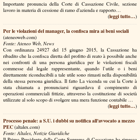
Importante pronuncia della Corte di Cassazione Civile, sezione
lavoro in materia di cessione di ramo d'azienda e rapporto…
leggi tutto…
(
)
Per le violazioni del manager, la confisca mira ai beni sociali
(ateneoweb.com)
Fonte: Ateneo Web, News
Con ordinanza 24927 del 15 giugno 2015, la Cassazione ha
ribadito che la confisca diretta del profitto di reato à possibile anche
nei confronti di una persona giuridica per le violazioni fiscali
commesse dal legale rappresentante, quando l`utile o i beni
direttamente riconducibili a tale utile sono rimasti nella disponibilità
della stessa persona giuridica. Il fatto La vicenda su cui la Corte à
stata chiamata a pronunciarsi riguardava il compimento di
operazioni commerciali fittizie, attraverso la costituzione di società
utilizzate al solo scopo di svolgere una mera funzione contabile …
leggi tutto…
(
)
Processo penale: a S.U. i dubbi su notifica all'avvocato a mezzo
PEC
(altalex.com)
Fonte: Altalex, Notizie Giuridiche
Il Primo Presidente della Corte Suprema di Cassazione ha rimesso