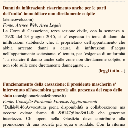
Danni da infiltrazioni: risarcimento anche per le parti
dell`unita` immobiliare non direttamente colpite
(ateneoweb.com)
Fonte: Ateneo Web, Area Legale
La Corte di Cassazione, terza sezione civile, con la sentenza n.
12920 del 23 giugno 2015, si e` espressa in tema di danni da
infiltrazioni stabilendo che, il proprietario dell`appartamento che
abbia arrecato danni a causa di infiltrazioni d`acqua
nell`appartamento sottostante, e` tenuto, per "esigenze di uniformità
", a risarcire il danno anche sulle zone non direttamente colpite, e
non solo sulle zone direttamente danneggiate….
leggi tutto…
(
)
Funzionamento della cassazione: il presidente mascherin e'
intervenuto all'assemblea generale alla presenza del capo dello
stato
(consiglionazionaleforense.it)
Fonte: Consiglio Nazionale Forense, Aggiornamenti
"Dall&#146;Avvocatura piena disponibilità a collaborazione ma
occorre evitare forme di &#147;filtro&#148; che generano
incertezza. Chi opera nella Giustizia deve contribuire alla
promozione di una società più equa e solidale. Con la riforma