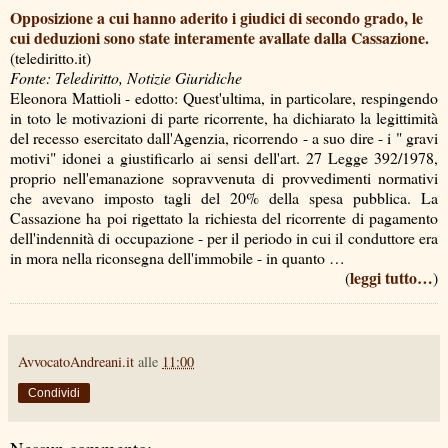
Opposizione a cui hanno aderito i giudici di secondo grado, le
cui deduzioni sono state interamente avallate dalla Cassazione.
(telediritto.it)
Fonte: Telediritto, Notizie Giuridiche
Eleonora Mattioli - edotto: Quest'ultima, in particolare, respingendo
in toto le motivazioni di parte ricorrente, ha dichiarato la legittimità
del recesso esercitato dall'Agenzia, ricorrendo - a suo dire - i " gravi
motivi" idonei a giustificarlo ai sensi dell'art. 27 Legge 392/1978,
proprio nell'emanazione sopravvenuta di provvedimenti normativi
che avevano imposto tagli del 20% della spesa pubblica. La
Cassazione ha poi rigettato la richiesta del ricorrente di pagamento
dell'indennità di occupazione - per il periodo in cui il conduttore era
in mora nella riconsegna dell'immobile - in quanto …
leggi tutto…
(
)
AvvocatoAndreani.it
alle
11:00
Condividi