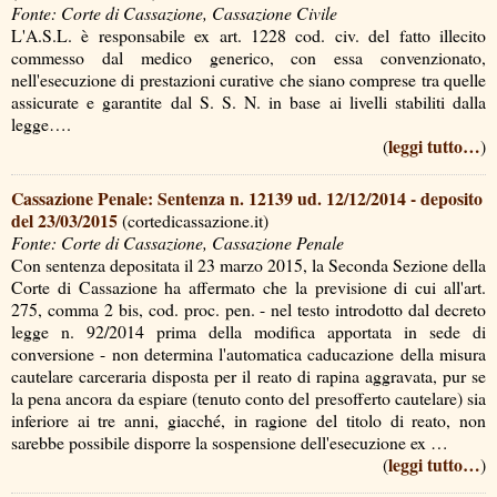
Fonte: Corte di Cassazione, Cassazione Civile
L'A.S.L. è responsabile ex art. 1228 cod. civ. del fatto illecito
commesso dal medico generico, con essa convenzionato,
nell'esecuzione di prestazioni curative che siano comprese tra quelle
assicurate e garantite dal S. S. N. in base ai livelli stabiliti dalla
legge….
leggi tutto…
(
)
Cassazione Penale: Sentenza n. 12139 ud. 12/12/2014 - deposito
del 23/03/2015
(cortedicassazione.it)
Fonte: Corte di Cassazione, Cassazione Penale
Con sentenza depositata il 23 marzo 2015, la Seconda Sezione della
Corte di Cassazione ha affermato che la previsione di cui all'art.
275, comma 2 bis, cod. proc. pen. - nel testo introdotto dal decreto
legge n. 92/2014 prima della modifica apportata in sede di
conversione - non determina l'automatica caducazione della misura
cautelare carceraria disposta per il reato di rapina aggravata, pur se
la pena ancora da espiare (tenuto conto del presofferto cautelare) sia
inferiore ai tre anni, giacché, in ragione del titolo di reato, non
sarebbe possibile disporre la sospensione dell'esecuzione ex …
leggi tutto…
(
)