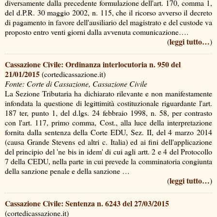
diversamente dalla precedente formulazione dell'art. 170, comma 1,
del d.P.R. 30 maggio 2002, n. 115, che il ricorso avverso il decreto
di pagamento in favore dell'ausiliario del magistrato e del custode va
proposto entro venti giorni dalla avvenuta comunicazione….
leggi tutto…
(
)
Cassazione Civile: Ordinanza interlocutoria n. 950 del
21/01/2015
(cortedicassazione.it)
Fonte: Corte di Cassazione, Cassazione Civile
La Sezione Tributaria ha dichiarato rilevante e non manifestamente
infondata la questione di legittimità costituzionale riguardante l'art.
187 ter, punto 1, del d.lgs. 24 febbraio 1998, n. 58, per contrasto
con l'art. 117, primo comma, Cost., alla luce della interpretazione
fornita dalla sentenza della Corte EDU, Sez. II, del 4 marzo 2014
(causa Grande Stevens ed altri c. Italia) ed ai fini dell'applicazione
del principio del 'ne bis in idem' di cui agli artt. 2 e 4 del Protocollo
7 della CEDU, nella parte in cui prevede la comminatoria congiunta
della sanzione penale e della sanzione …
leggi tutto…
(
)
Cassazione Civile: Sentenza n. 6243 del 27/03/2015
(cortedicassazione.it)